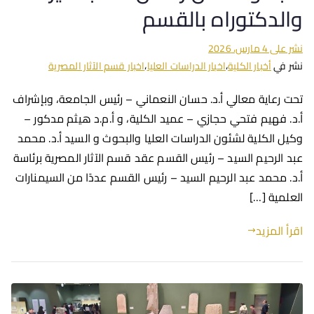
والدكتوراه بالقسم
نشر على
4 مارس، 2026
نشر في
أخبار الكلية
،
اخبار الدراسات العليا
،
اخبار قسم الآثار المصرية
تحت رعاية معالي أ.د. حسان النعماني – رئيس الجامعة، وبإشراف
أ.د. فهيم فتحي حجازي – عميد الكلية، و أ.م.د هيثم مدكور –
وكيل الكلية لشئون الدراسات العليا والبحوث و السيد أ.د. محمد
عبد الرحيم السيد – رئيس القسم عقد قسم الآثار المصرية برئاسة
أ.د. محمد عبد الرحيم السيد – رئيس القسم عددًا من السيمنارات
العلمية […]
اقرأ المزيد