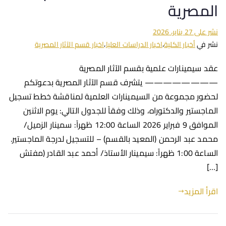
المصرية
نشر على
27 يناير، 2026
نشر في
أخبار الكلية
،
اخبار الدراسات العليا
،
اخبار قسم الآثار المصرية
عقد سيمينارات علمية بقسم الآثار المصرية
———————— يتشرف قسم الآثار المصرية بدعوتكم
لحضور مجموعة من السيمينارات العلمية لمناقشة خطط تسجيل
الماجستير والدكتوراه، وذلك وفقاً للجدول التالي: يوم الاثنين
الموافق 9 فبراير 2026 الساعة 12:00 ظهراً: سمينار الزميل/
محمد عبد الرحمن (المعيد بالقسم) – للتسجيل لدرجة الماجستير.
الساعة 1:00 ظهراً: سيمينار الأستاذ/ أحمد عبد القادر (مفتش
[…]
اقرأ المزيد