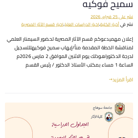
سميح فوكيه
نشر على
25 فبراير، 2026
نشر في
أخبار الكلية
،
اخبار الدراسات العليا
،
اخبار قسم الآثار المصرية
إعلان مهميدعوكم قسم الآثار المصرية لحضور السيمنار العلمي
لمناقشة الخطة المقدمة منأ/إيهاب سميح فوكيهللتسجيل
لدرجة الدكتوراهوذلك يوم الاثنين الموافق 2 مارس 2026م
الساعة 1 مساء بمكتب الأستاذ الدكتور / رئيس القسم
اقرأ المزيد