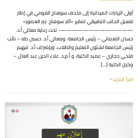
أولى الزيارات الميدانية إلى متحف سوهاج القومي في إطار
تفعيل الجانب التطبيقي لمقرر «آثار سوهاج عبر العصور»
—————————————- تحت رعاية معالي أ.د.
حسان النعماني – رئيس الجامعة، ومعالي أ.د. حسين طه – نائب
رئيس الجامعة لشئون التعليم والطلاب، وبإشراف أ.د. فهيم
فتحي حجازي – عميد الكلية، و أ.م.د. علاء الدين عبد العال –
وكيل الكلية […]
اقرأ المزيد