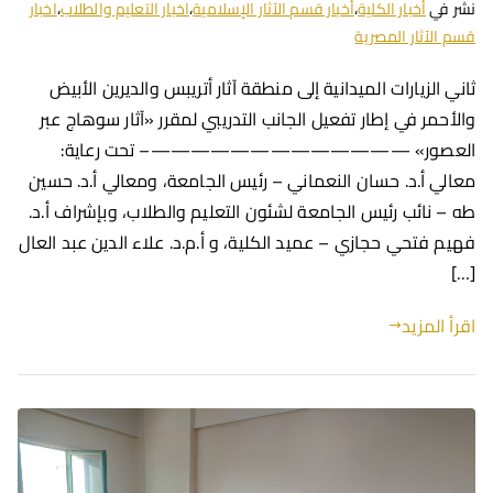
نشر في
أخبار الكلية
،
أخبار قسم الآثار الإسلامية
،
اخبار التعليم والطلاب
،
اخبار
قسم الآثار المصرية
ثاني الزيارات الميدانية إلى منطقة آثار أتريبس والديرين الأبيض
والأحمر في إطار تفعيل الجانب التدريبي لمقرر «آثار سوهاج عبر
العصور» —————————————– تحت رعاية:
معالي أ.د. حسان النعماني – رئيس الجامعة، ومعالي أ.د. حسين
طه – نائب رئيس الجامعة لشئون التعليم والطلاب، وبإشراف أ.د.
فهيم فتحي حجازي – عميد الكلية، و أ.م.د. علاء الدين عبد العال
[…]
اقرأ المزيد