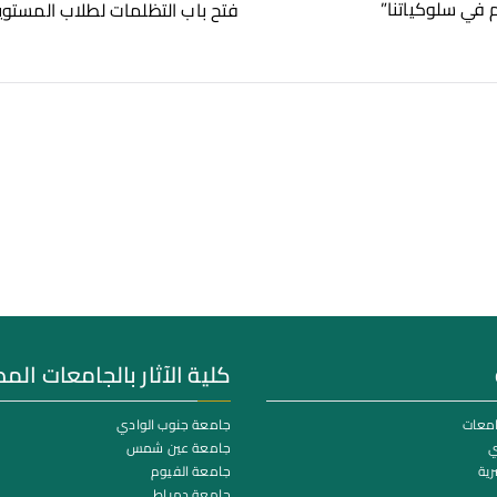
م في سلوكياتنا”
فتح باب التظلمات لطلاب المستويات 
كلية الآثار بالجامعات الم
امعات
جامعة جنوب الوادي
ي
جامعة عين شمس
رية
جامعة الفيوم
جامعة دمياط