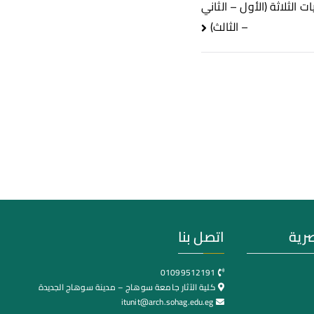
الثلاثة (الأول – الثاني
– الثالث)
صرية
اتصل بنا
01099512191
كلية الآثار جامعة سوهاج – مدينة سوهاج الجديدة
itunit@arch.sohag.edu.eg