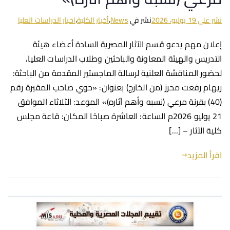
نشر على
19 يوليو، 2026
نشر في
News
،
أخبار الكلية
،
اخبار الدراسات العليا
إعلان مهم يدعو قسم الآثار المصرية السادة أعضاء هيئة
التدريس والهيئة المعاونة والباحثين وطلاب الدراسات العليا،
لحضور المناقشة العلنية لرسالة الماجستير المقدمة من الباحثة:
ريهام رفعت محرز (من الخارج) بعنوان: «حوي صاحب المقبرة رقم
(40) بقرنة مرعي (نسبه وأهم آثاره)» الموعد: الثلاثاء الموافق
21 يوليو 2026م الساعة: العاشرة صباحًا المكان: قاعة مجلس
كلية الآثار – […]
اقرأ المزيد