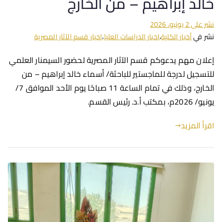
خالد إبراهيم – من الخارج
نشر على
2 يونيو، 2026
نشر في
أخبار الكلية
،
اخبار الدراسات العليا
،
اخبار قسم الآثار المصرية
إعلان مهم يدعوكم قسم الآثار المصرية لحضور السيمنار العلمي
للتسجيل لدرجة للماجستير للباحثة/ أسماء خالد إبراهيم – من
الخارج، وذلك في تمام الساعة 11 صباحًا يوم الأحد الموافق 7/
يونيو/ 2026م، بمكتب أ.د. رئيس القسم.
اقرأ المزيد