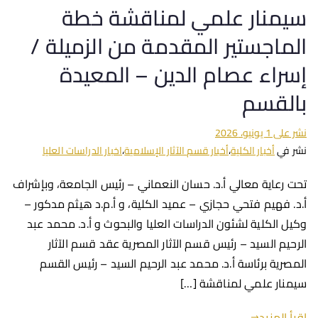
سيمنار علمي لمناقشة خطة
الماجستير المقدمة من الزميلة /
إسراء عصام الدين – المعيدة
بالقسم
نشر على
1 يونيو، 2026
نشر في
أخبار الكلية
،
أخبار قسم الآثار الإسلامية
،
اخبار الدراسات العليا
تحت رعاية معالي أ.د. حسان النعماني – رئيس الجامعة، وبإشراف
أ.د. فهيم فتحي حجازي – عميد الكلية، و أ.م.د هيثم مدكور –
وكيل الكلية لشئون الدراسات العليا والبحوث و أ.د. محمد عبد
الرحيم السيد – رئيس قسم الآثار المصرية عقد قسم الآثار
المصرية برئاسة أ.د. محمد عبد الرحيم السيد – رئيس القسم
سيمنار علمي لمناقشة […]
اقرأ المزيد