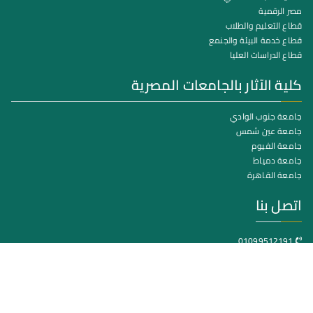
مصر الرقمية
قطاع التعليم والطلاب
قطاع خدمة البيئة والجنمع
قطاع الدراسات العليا
كلية الآثار بالجامعات المصرية
جامعة جنوب الوادي
جامعة عين شمس
جامعة الفيوم
جامعة دمياط
جامعة القاهرة
اتصل بنا
01099512191
كلية الآثار جامعة سوهاج – مدينة سوهاج الجديدة
itunit@arch.sohag.edu.eg
جميع الحقوق محفوظة © 2025
جامعة سوهاج
. بواسطة البوابة
الالكترونية.