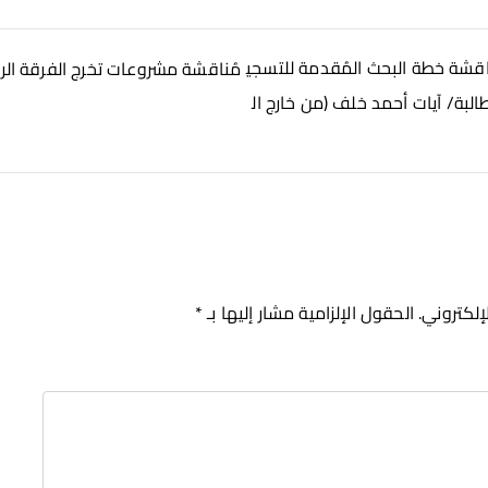
قشة خطة البحث المُقدمة للتسجي
مُناقشة مشروعات تخرج الفرقة الراب
البة/ آيات أحمد خلف (من خارج ال
إلكتروني.
الحقول الإلزامية مشار إليها بـ
*