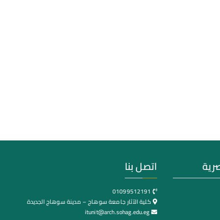
صرية
اتصل بنا
01099512191
كلية الآثار جامعة سوهاج – مدينة سوهاج الجديدة
itunit@arch.sohag.edu.eg