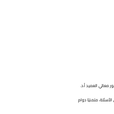
ر معالي العميد أ.د.
أسئلة، متمنيًا دوام