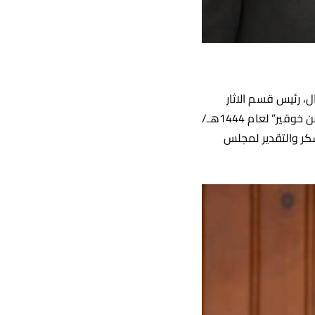
ل، رئيس قسم الاثار
الاسلامية بكلية الاثار جامعة سوهاج، بفوزه بجائزة المغفور له بإذن الله الشيخ “جميل عبد الرحمن خوقير” لعام 1444هـ/
كر والتقدير لمجلس