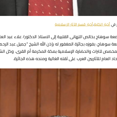
 في
أخبار الكلية
،
أخبار قسم الآثار الإسلامية
امعة سوهاج بخالص التهانى القلبية إلى الاستاذ الدكتور/ علاء عبد العا
مخصص للتراث والحضارة الإسلامية بمكة المكرمة أم القرى
، و
كل الش
اد العام للآثاريين العرب على ثقته الغالية ومنحه هذه الجائزة.