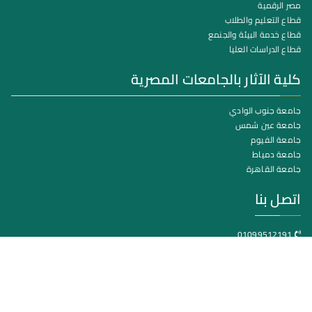
مصر الرقمية
قطاع التعليم والطلاب
قطاع خدمة البيئة والجنمع
قطاع الدراسات العليا
كلية الآثار بالجامعات المصرية
جامعة جنوب الوادي
جامعة عين شمس
جامعة الفيوم
جامعة دمياط
جامعة القاهرة
اتصل بنا
01099512191
كلية الآثار جامعة سوهاج – مدينة سوهاج الجديدة
itunit@arch.sohag.edu.eg
جميع الحقوق محفوظة © 2025
جامعة سوهاج
. بواسطة البوابة
الالكترونية.